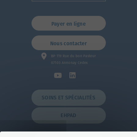
Payer en ligne
Nous contacter
BP 119 Rue du bon Pasteur
07103 Annonay Cedex
SOINS ET SPÉCIALITÉS
EHPAD