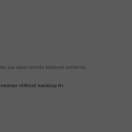
P
éder aux salles (entrée bâtiment conforme,
rmateur référent handicap H+
.