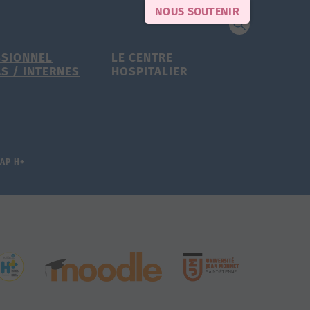
NOUS SOUTENIR
SSIONNEL
LE CENTRE
AS / INTERNES
HOSPITALIER
AP H+