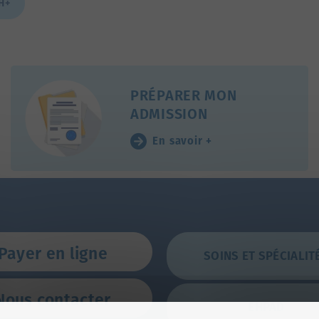
H+
PRÉPARER MON
ADMISSION
En savoir +
Payer en ligne
SOINS ET SPÉCIALIT
Nous contacter
EHPAD