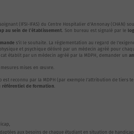
-soignant (IFSI-IFAS) du Centre Hospitalier d’Annonay (CHAN) so
cap au sein de l’établissement
. Son bureau est signalé par le
log
demande
s’il le souhaite. La réglementation au regard de l’exigen
e physique et psychique délivré par un médecin agréé pour chaq
ificat établit par un médecin agréé par la MDPH, demander un
am
es mesures mises en œuvre.
ap est reconnu par la MDPH (par exemple l’attribution de tiers t
 référentiel de formation
.
icap,
ptées aux besoins de chaque étudiant en situation de handicap