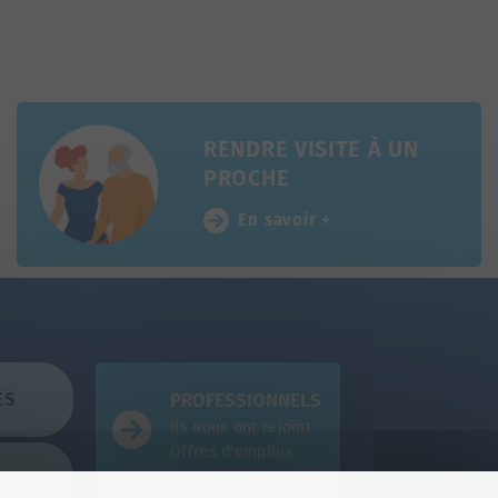
RENDRE VISITE À UN
PROCHE
En savoir +
ÉS
PROFESSIONNELS
Ils nous ont rejoint
Offres d'emplois