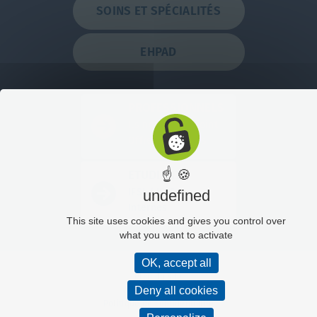
SOINS ET SPÉCIALITÉS
EHPAD
PROFESSIONNELS
Ils nous ont rejoint
Offres d'emplois
☝ 🍪
ETUDIANTS
IFSI / IFAS
undefined
Internes
This site uses cookies and gives you control over
what you want to activate
OK, accept all
Plan du site
Deny all cookies
Mentions légales
Politique de confidentialité