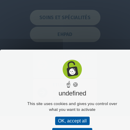
SOINS ET SPÉCIALITÉS
EHPAD
PROFESSIONNELS
Ils nous ont rejoint
Offres d'emplois
☝ 🍪
ETUDIANTS
IFSI / IFAS
undefined
Internes
This site uses cookies and gives you control over
what you want to activate
OK, accept all
Plan du site