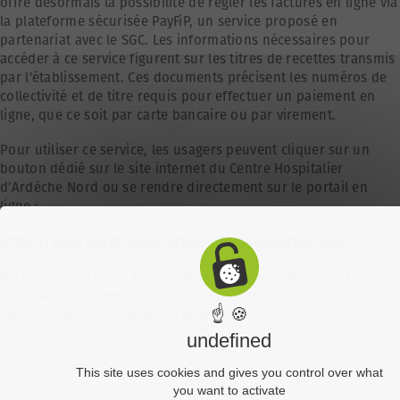
offre désormais la possibilité de régler les factures en ligne via
la plateforme sécurisée PayFiP, un service proposé en
partenariat avec le SGC. Les informations nécessaires pour
accéder à ce service figurent sur les titres de recettes transmis
par l’établissement. Ces documents précisent les numéros de
collectivité et de titre requis pour effectuer un paiement en
ligne, que ce soit par carte bancaire ou par virement.
Pour utiliser ce service, les usagers peuvent cliquer sur un
bouton dédié sur le site internet du Centre Hospitalier
d’Ardèche Nord ou se rendre directement sur le portail en
ligne :
https://www.payfip.gouv.fr/tpi-zu/accueilportail.web
Accessible 24h/24 et 7j/7, ce système vise à simplifier et
sécuriser les paiements tout en facilitant les démarches
☝ 🍪
administratives des patients et de leurs proches.
undefined
This site uses cookies and gives you control over what
you want to activate