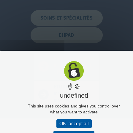
SOINS ET SPÉCIALITÉS
EHPAD
PROFESSIONNELS
Ils nous ont rejoint
Offres d'emplois
☝ 🍪
ETUDIANTS
IFSI / IFAS
undefined
Internes
This site uses cookies and gives you control over
what you want to activate
OK, accept all
Plan du site