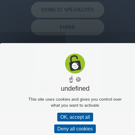
SOINS ET SPÉCIALITÉS
EHPAD
PROFESSIONNELS
Ils nous ont rejoint
Offres d'emplois
☝ 🍪
ETUDIANTS
IFSI / IFAS
undefined
Internes
This site uses cookies and gives you control over
what you want to activate
OK, accept all
Plan du site
Deny all cookies
Mentions légales
Politique de confidentialité